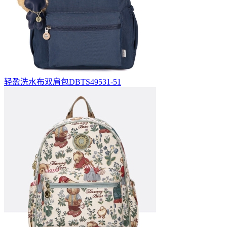
轻盈洗水布双肩包DBTS49531-51