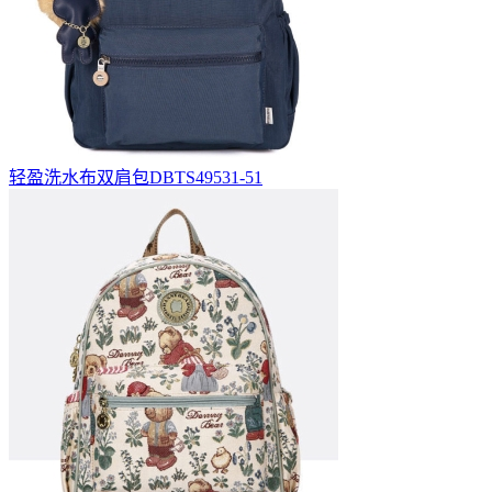
轻盈洗水布双肩包DBTS49531-51